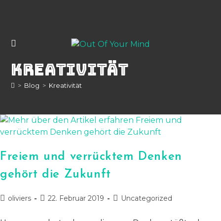
Zum
Inhalt
springen
Kreativität
>
Blog
>
Kreativität
Freiem und verrücktem Denken
gehört die Zukunft
Beitrags-
Beitrag
Beitrags-
oliviers
22. Februar 2019
Uncategorized
Autor:
veröffentlicht:
Kategorie: