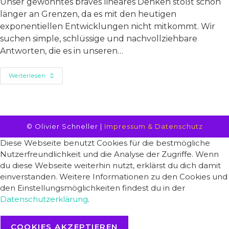
Unser gewohntes braves lineares Denken stößt schon
länger an Grenzen, da es mit den heutigen
exponentiellen Entwicklungen nicht mitkommt. Wir
suchen simple, schlüssige und nachvollziehbare
Antworten, die es in unseren…
Freiem
Weiterlesen
Und
Verrücktem
Denken
Gehört
Die
Zukunft
© Olivier Schneller |
Impressum & Datenschutz
Diese Webseite benutzt Cookies für die bestmögliche
Nutzerfreundlichkeit und die Analyse der Zugriffe. Wenn
du diese Webseite weiterhin nutzt, erklärst du dich damit
einverstanden. Weitere Informationen zu den Cookies und
den Einstellungsmöglichkeiten findest du in der
Datenschutzerklärung
.
COOKIES AKZEPTIEREN