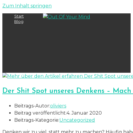
Zum Inhalt springen
Start
>
Blog
Der Shit Spot unseres Denkens – Mach e
Beitrags-Autor:
oliviers
Beitrag veröffentlicht:
4. Januar 2020
Beitrags-Kategorie:
Uncategorized
Denken wir zu viel, statt mehr zu machen? Häufig habe