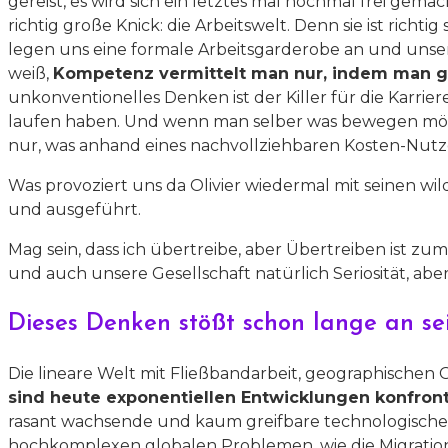
gereist, es wird sich ein letztes mal nochmal frei gem
richtig große Knick: die Arbeitswelt. Denn sie ist richti
legen uns eine formale Arbeitsgarderobe an und unser
weiß,
Kompetenz vermittelt man nur, indem man ga
unkonventionelles Denken ist der Killer für die Karr
laufen haben. Und wenn man selber was bewegen möcht
nur, was anhand eines nachvollziehbaren Kosten-Nutz
Was provoziert uns da Olivier wiedermal mit seinen wi
und ausgeführt.
Mag sein, dass ich übertreibe, aber Übertreiben ist 
und auch unsere Gesellschaft natürlich Seriosität, aber
Dieses Denken stößt schon lange an s
Die lineare Welt mit Fließbandarbeit, geographisch
sind
heute exponentiellen Entwicklungen konfront
rasant wachsende und kaum greifbare technologische M
hochkomplexen globalen Problemen, wie die Migratio